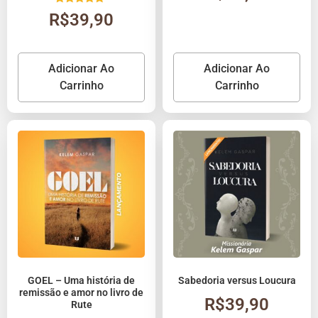
Avaliação
R$
39,90
5.00
de 5
Adicionar Ao
Adicionar Ao
Carrinho
Carrinho
GOEL – Uma história de
Sabedoria versus Loucura
remissão e amor no livro de
R$
39,90
Rute