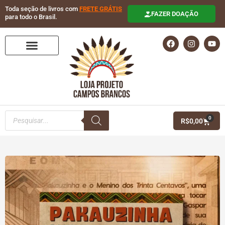
Toda seção de livros com
FRETE GRÁTIS
FAZER DOAÇÃO
para todo o Brasil.
Kelem Gaspar
0
R$
0,00